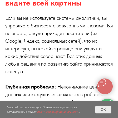
видите всей картины
Если вы не используете системы аналитики, вы
управляете бизнесом с завязанными глазами. Вы
не знаете, откуда приходят посетители (из
Google, Яндекс, социальных сетей), что их
интересует, на какой странице они уходят и
какие действия совершают. Без этих данных
любые решения по развитию сайта принимаются
вслепую.
Глубинная проблема:
Непонимание ценности
данных или кажущаяся сложность в работе с
аналитическими системами. Многие
Наш сайт использует куки. Нажимая на эту кнопку, вы
ограничиваются просмотром общего числа
OK
соглашаетесь с нашей
политикой конфиденциальности
.
посещений, что не дает никакой полезной